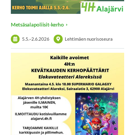
Metsäsalapoliisit-kerho
5.5.
–
2.6.2026
Lehtimäen nuorisoseura