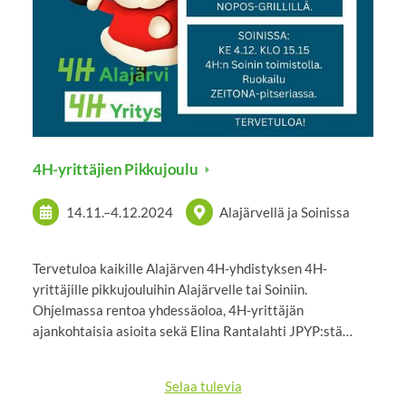
4H-yrittäjien Pikkujoulu
14.11.
–
4.12.2024
Alajärvellä ja Soinissa
Tervetuloa kaikille Alajärven 4H-yhdistyksen 4H-
yrittäjille pikkujouluihin Alajärvelle tai Soiniin.
Ohjelmassa rentoa yhdessäoloa, 4H-yrittäjän
ajankohtaisia asioita sekä Elina Rantalahti JPYP:stä…
Selaa tulevia