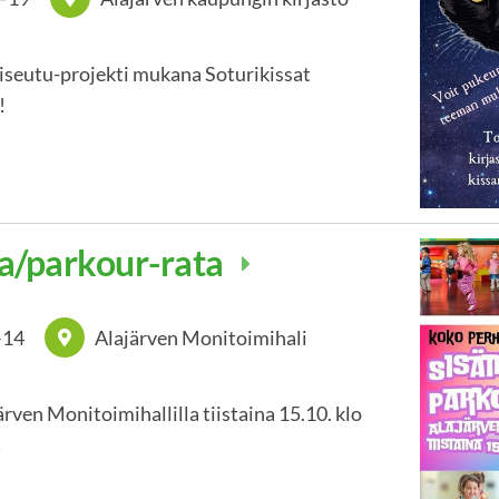
tiseutu-projekti mukana Soturikissat
!
a/parkour-rata
–
14
Alajärven Monitoimihali
ven Monitoimihallilla tiistaina 15.10. klo
!