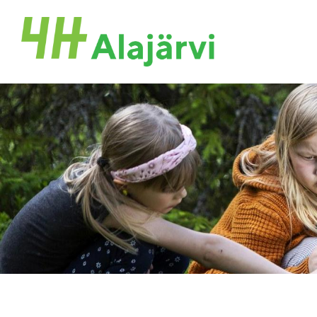
Siirry
sivun
Alajärven 4H-yhdistys ry.
sisältöön