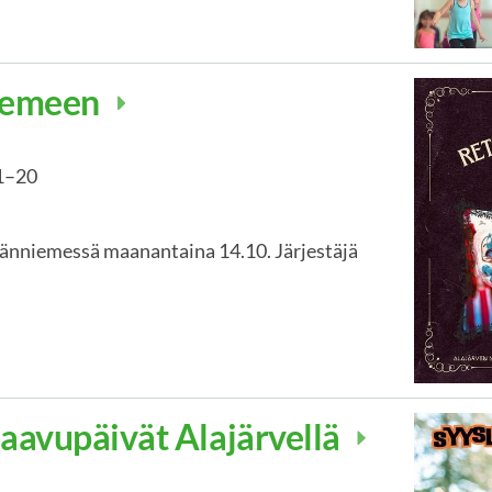
niemeen
1
–
20
änniemessä maanantaina 14.10. Järjestäjä
aavupäivät Alajärvellä