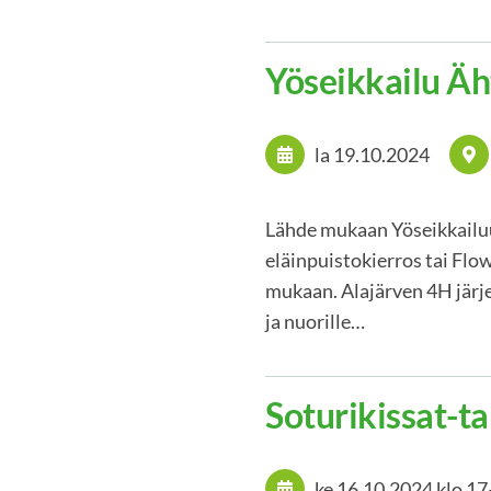
Yöseikkailu Äh
la 19.10.2024
Lähde mukaan Yöseikkailuu
eläinpuistokierros tai Fl
mukaan. Alajärven 4H järje
ja nuorille…
Soturikissat-t
ke 16.10.2024
klo 17