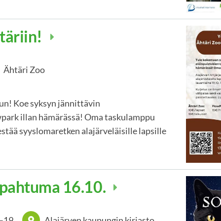
täriin!
Ähtäri Zoo
n! Koe syksyn jännittävin
owpark illan hämärässä! Oma taskulamppu
stää syyslomaretken alajärveläisille lapsille
apahtuma 16.10.
–
19
Alajärven kaupungin kirjasto