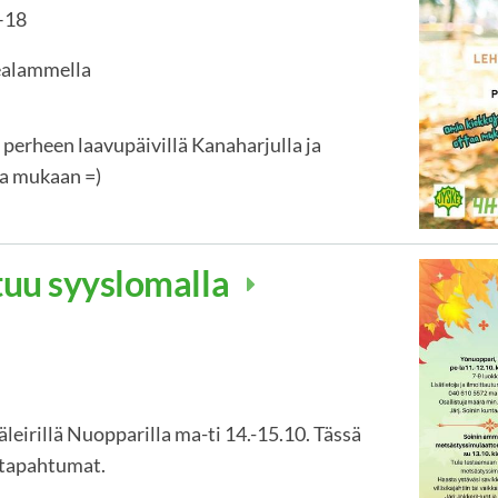
–
18
kealammella
perheen laavupäivillä Kanaharjulla ja
oa mukaan =)
tuu syyslomalla
eirillä Nuopparilla ma-ti 14.-15.10. Tässä
 tapahtumat.