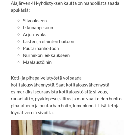
Alajärven 4H-yhdistyksen kautta on mahdollista saada
apukäsiä:
Siivoukseen
Ikkunanpesuun
Arjen avuksi
Lasten ja eläinten hoitoon
Puutarhanhoitoon
Nurmikon leikkaukseen
Maalaustöihin
Koti- ja pihapalvelutyöstä voi saada
kotitalousvähennystä. Saat kotitalousvähennystä
esimerkiksi seuraavista kotitaloustöistä: siivous,
ruuanlaitto, pyykinpesu, silitys ja muu vaatteiden huolto,
piha-alueen ja puutarhan hoito, lumenluonti. Lisätietoja
löydät vero.fi sivuilta.