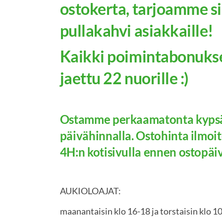
ostokerta, tarjoamme si
pullakahvi asiakkaille!
Kaikki poimintabonukset
jaettu 22 nuorille :)
Ostamme perkaamatonta kyps
päivähinnalla. Ostohinta ilmoi
4H:n kotisivulla ennen ostopäi
AUKIOLOAJAT:
maanantaisin klo 16-18 ja torstaisin klo 1