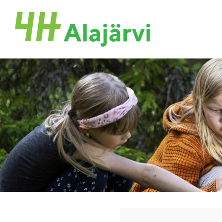
Siirry
sivun
Alajärven 4H-yhdistys ry.
sisältöön