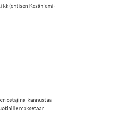
i kk (entisen Kesäniemi-
jen ostajina, kannustaa
uotiaille maksetaan
.