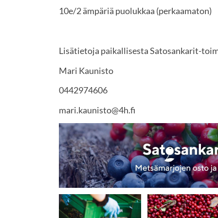
10e/2 ämpäriä puolukkaa (perkaamaton)
Lisätietoja paikallisesta Satosankarit-toi
Mari Kaunisto
0442974606
mari.kaunisto@4h.fi