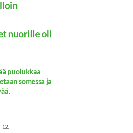
lloin
 nuorille oli
ää puolukkaa
tetaan somessa ja
vää.
0-12.