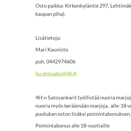
Osto paikka: Kirkonkyläntie 297, Lehtimäk
kaupan piha).
Lisätietoja:
Mari Kaunisto
puh. 0442974606
liu.etelaaho@4h.fi
4H:n Satosankarit työllistää nuoria marjo
nuoria myös keräämään marjoja, alle-18 v
puolukan oston lisäksi poimintabonuksen
Poimintabonus alle 18-vuotiaille