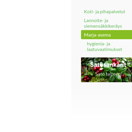
Koti- ja pihapalvelut
Lannoite- ja
siemensäkkikeräys
Marja-asema
hygienia- ja
laatuvaatimukset