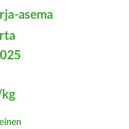
arja-asema
rta
2025
e/kg
einen