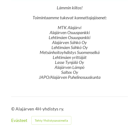
Lämmin kiitos!
Toimintaamme tukevat kannattajajäsenet:
MTK Alajärvi
Alajärven Osuuspankki
Lehtimäen Osuuspankki
Alajärven Sähkö Oy
Lehtimäen Sähkö Oy
Metsänhoitoyhdistys Suomenselkä
Lehtimäen yrittäjät
Lasse Tynjälä Oy
Alajärven Lämpö
Saltex Oy
JAPO/Alajärven Puhelinosuuskunta
©
Alajärven 4H-yhdistys ry.
Evästeet
Tehty Yhdistysavaimella