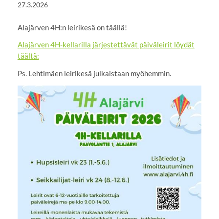
27.3.2026
Alajärven 4H:n leirikesä on täällä!
Alajärven 4H-kellarilla järjestettävät päiväleirit löydät
täältä:
Ps. Lehtimäen leirikesä julkaistaan myöhemmin.