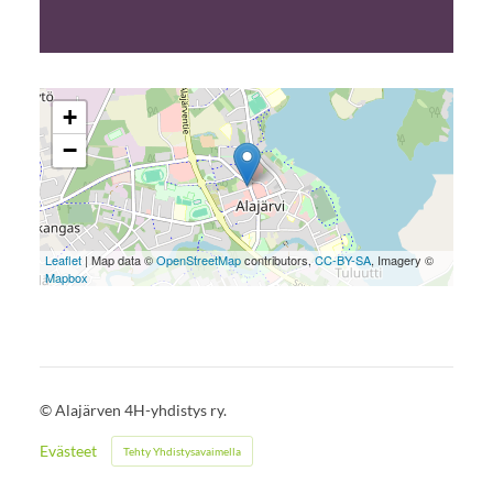
+
−
Leaflet
| Map data ©
OpenStreetMap
contributors,
CC-BY-SA
, Imagery ©
Mapbox
©
Alajärven 4H-yhdistys ry.
Evästeet
Tehty Yhdistysavaimella