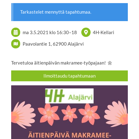
Tarkastelet mennyttä tapahtumaa.
ma 3.5.2021
klo 16:30
–
18
4H-Kellari
Paavolantie 1, 62900 Alajärvi
Tervetuloa äitienpäivän makramee-työpajaan! 🌼
Ilmoittaudu tapahtumaan