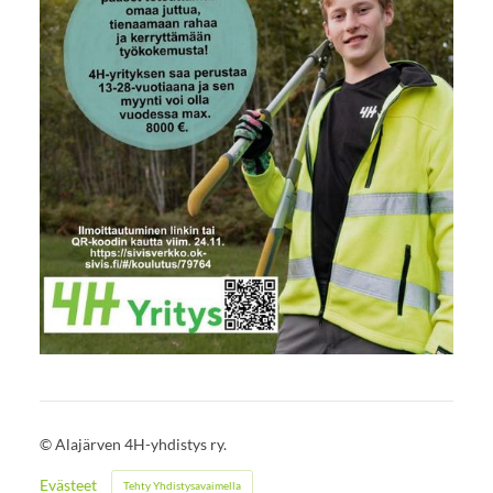
©
Alajärven 4H-yhdistys ry.
Evästeet
Tehty Yhdistysavaimella