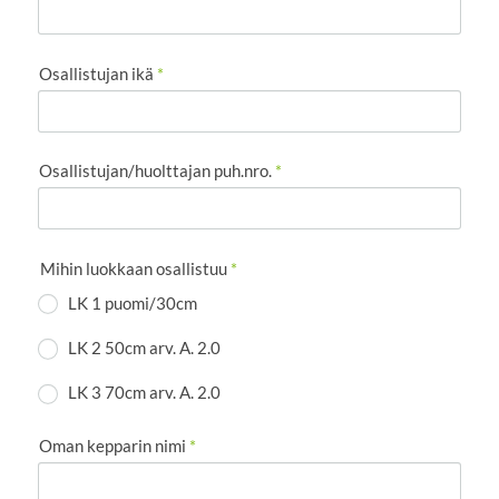
Osallistujan ikä
*
Osallistujan/huolttajan puh.nro.
*
Mihin luokkaan osallistuu
*
LK 1 puomi/30cm
LK 2 50cm arv. A. 2.0
LK 3 70cm arv. A. 2.0
Oman kepparin nimi
*