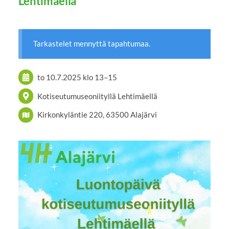
Lehtimäellä
Tarkastelet mennyttä tapahtumaa.
to 10.7.2025
klo 13
–
15
Kotiseutumuseoniityllä Lehtimäellä
Kirkonkyläntie 220, 63500 Alajärvi