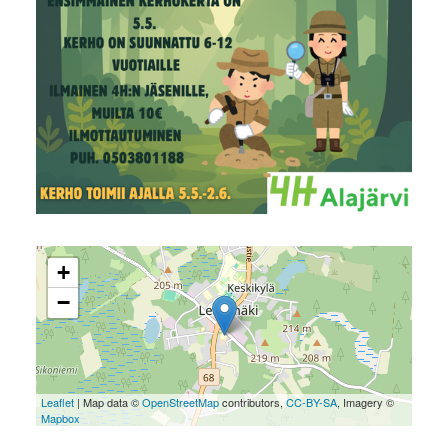
+
−
Leaflet
| Map data ©
OpenStreetMap
contributors,
CC-BY-SA
, Imagery ©
Mapbox