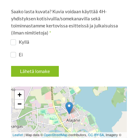
Saako lasta kuvata? Kuvia voidaan käyttää 4H-
yhdistyksen kotisivuilla/somekanavilla sekä
toiminnastamme kertovissa esitteissä ja julkaisuissa
(ilman nimitietoja)
*
Kyllä
Ei
Lähetä lomake
+
−
Leaflet
| Map data ©
OpenStreetMap
contributors,
CC-BY-SA
, Imagery ©