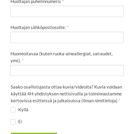
Huoltajan puhelinnumero:
*
Huoltajan sähköpostiosoite:
*
Huomioitavaa (kuten ruoka-aineallergiat, sairaudet,
yms).
*
Saako osallistujasta ottaa kuvia/videoita? Kuvia voidaan
käyttää 4H-yhdistyksen nettisivuilla ja toiminnastamme
kertovissa esitteissä ja julkaisuissa (ilman nimitietoja)
*
Kyllä
Ei