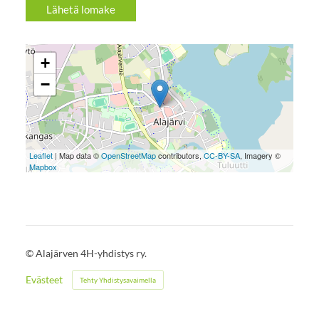
Lähetä lomake
+
−
Leaflet
| Map data ©
OpenStreetMap
contributors,
CC-BY-SA
, Imagery ©
Mapbox
©
Alajärven 4H-yhdistys ry.
Evästeet
Tehty Yhdistysavaimella