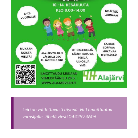
Leiri on valitettavasti täynnä. Voit ilmoittautua
varasijalle, lähetä viesti 0442974606.