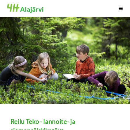
Siirry
Alajärven 4H-yhdistys ry.
Haku
sivun
sisältöön
Reilu Teko - lannoite- ja