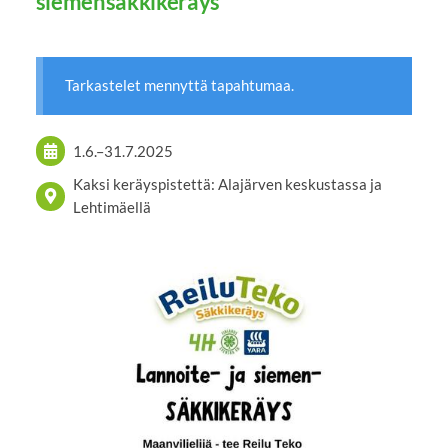
siemensäkkikeräys
Tarkastelet mennyttä tapahtumaa.
1.6.
–
31.7.2025
Kaksi keräyspistettä: Alajärven keskustassa ja
Lehtimäellä