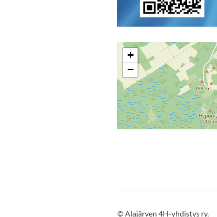
+
−
©
Alajärven 4H-yhdistys ry.