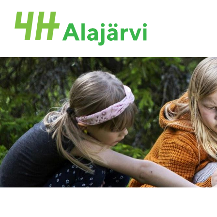
Siirry
sivun
Alajärven 4H-yhdistys ry.
sisältöön