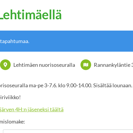
 Lehtimäellä
 tapahtumaa.
Lehtimäen nuorisoseuralla
Rannankyläntie 
risoseuralla ma-pe 3-7.6. klo 9.00-14.00. Sisältää lounaan.
riviikko!
ajärven 4H:n jäseneksi täältä
umislomake: