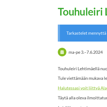
Touhuleiri
Tarkastelet mennyttä
ma-pe
3.
–
7.6.2024
Touhuleiri Lehtimäellä nuo
Tule viettämään mukava lei
Halutessasi voit liittyä Al
Täytä alla oleva ilmoittat