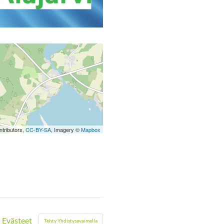
tributors,
CC-BY-SA
, Imagery ©
Mapbox
Evästeet
Tehty Yhdistysavaimella