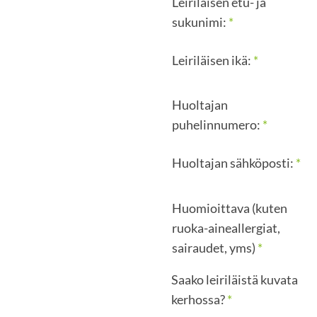
Leiriläisen etu- ja
sukunimi:
*
Leiriläisen ikä:
*
Huoltajan
puhelinnumero:
*
Huoltajan sähköposti:
*
Huomioittava (kuten
ruoka-aineallergiat,
sairaudet, yms)
*
Saako leiriläistä kuvata
kerhossa?
*