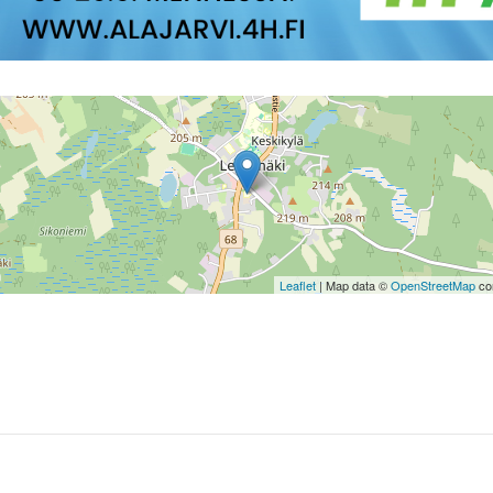
Leaflet
| Map data ©
OpenStreetMap
con