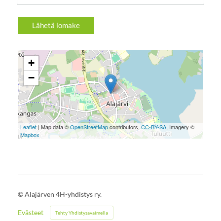
Lähetä lomake
+
−
Leaflet
| Map data ©
OpenStreetMap
contributors,
CC-BY-SA
, Imagery ©
Mapbox
©
Alajärven 4H-yhdistys ry.
Evästeet
Tehty Yhdistysavaimella