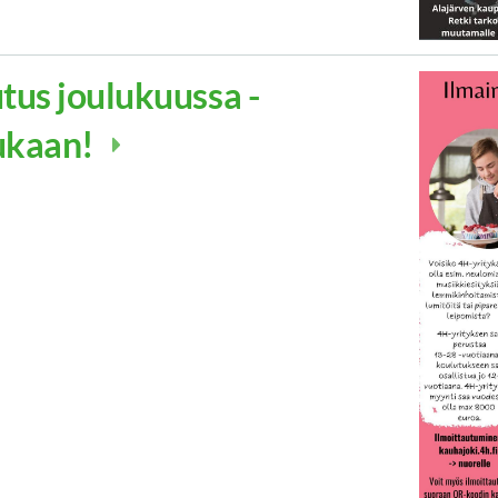
tus joulukuussa -
ukaan!