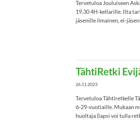
Tervetuloa Jouluiseen Aska
19.30 4H-kellarille. Ilta t
jäsenille ilmainen, ei-jäse
TähtiRetki Evij
26.11.2023
Tervetuloa Tähtiretkelle Tä
6-29-vuotiaille. Mukaan 
huoltaja (lapsi voi tulla r