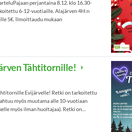
rteluPajaan perjantaina 8.12. klo 16.30-
arkoitettu 6-12-vuotiaille. Alajärven 4H:n
nille 5€. Ilmoittaudu mukaan
ärven Tähtitornille!
htitornille Evijärvelle! Retki on tarkoitettu
mahtuu myös muutama alle 10-vuotiaan
etkelle myös ilman huoltajaa). Retki on…