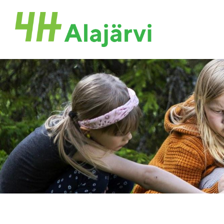
Siirry
sivun
Alajärven 4H-yhdistys ry.
sisältöön