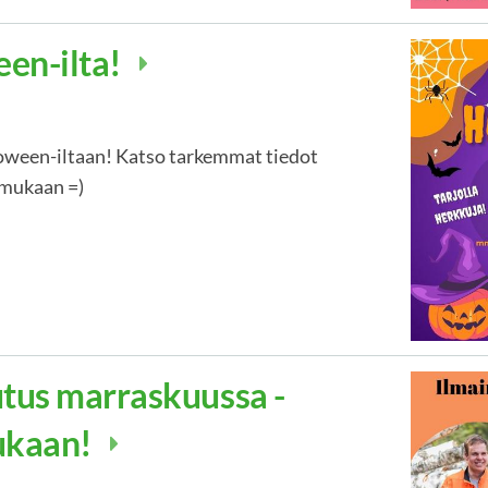
een-ilta!
oween-iltaan! Katso tarkemmat tiedot
 mukaan =)
tus marraskuussa -
ukaan!