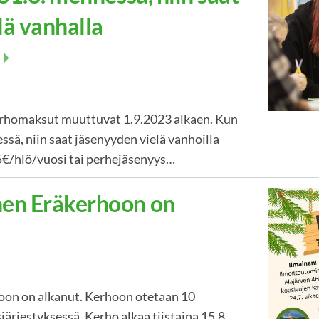
lä vanhalla
kerhomaksut muuttuvat 1.9.2023 alkaen. Kun
essä, niin saat jäsenyyden vielä vanhoilla
35€/hlö/vuosi tai perhejäsenyys…
nen Eräkerhoon on
oon on alkanut. Kerhoon otetaan 10
ärjestyksessä. Kerho alkaa tiistaina 15.8.