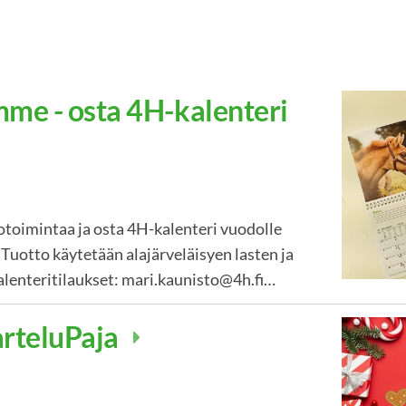
me - osta 4H-kalenteri
otoimintaa ja osta 4H-kalenteri vuodolle
Tuotto käytetään alajärveläisyen lasten ja
lenteritilaukset: mari.kaunisto@4h.fi…
arteluPaja