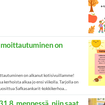
ilmoittautuminen on
ttautuminen on alkanut kotisivuillamme!
a kerhoista alkaa jo ensi viikolla. Tarjolla on
uosittua Safkasankarit-kokkikerhoa…
 31.8. mennessä, niin saat