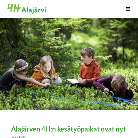
Siirry
Alajärven 4H-yhdistys ry.
Haku
sivun
sisältöön
Alajärven 4H:n kesätyöpaikat ovat nyt