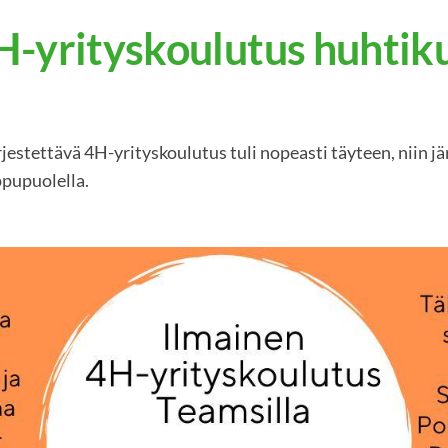
H-yrityskoulutus huhtik
jestettävä 4H-yrityskoulutus tuli nopeasti täyteen, niin 
pupuolella.