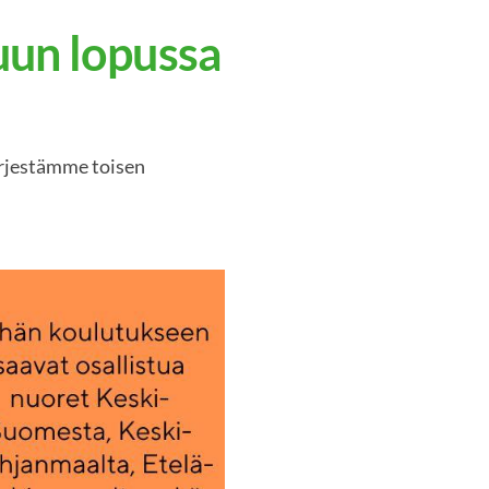
uun lopussa
järjestämme toisen