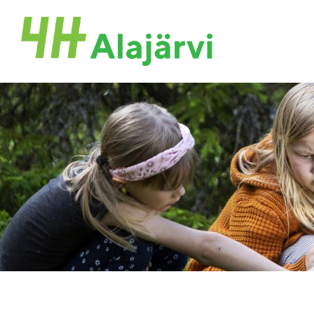
Siirry
sivun
Alajärven 4H-yhdistys ry.
sisältöön