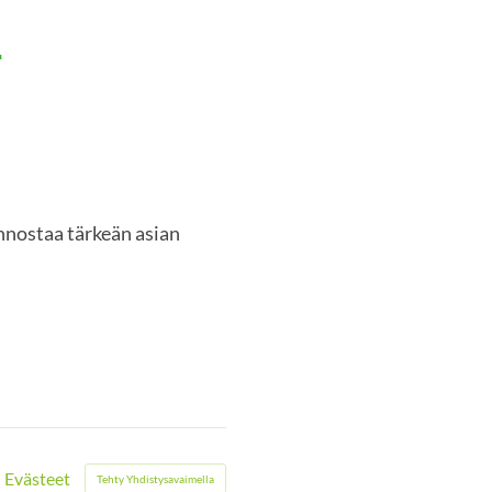
-
innostaa tärkeän asian
Evästeet
Tehty Yhdistysavaimella