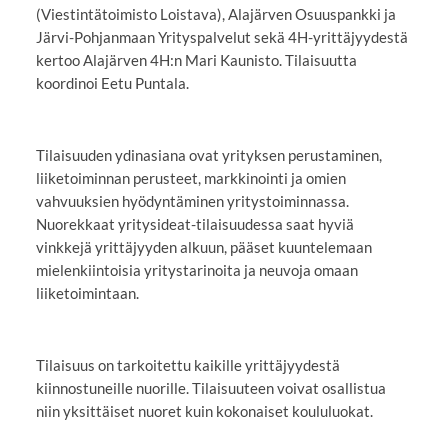
(Viestintätoimisto Loistava), Alajärven Osuuspankki ja
Järvi-Pohjanmaan Yrityspalvelut sekä 4H-yrittäjyydestä
kertoo Alajärven 4H:n Mari Kaunisto. Tilaisuutta
koordinoi Eetu Puntala.
Tilaisuuden ydinasiana ovat yrityksen perustaminen,
liiketoiminnan perusteet, markkinointi ja omien
vahvuuksien hyödyntäminen yritystoiminnassa.
Nuorekkaat yritysideat-tilaisuudessa saat hyviä
vinkkejä yrittäjyyden alkuun, pääset kuuntelemaan
mielenkiintoisia yritystarinoita ja neuvoja omaan
liiketoimintaan.
Tilaisuus on tarkoitettu kaikille yrittäjyydestä
kiinnostuneille nuorille. Tilaisuuteen voivat osallistua
niin yksittäiset nuoret kuin kokonaiset koululuokat.