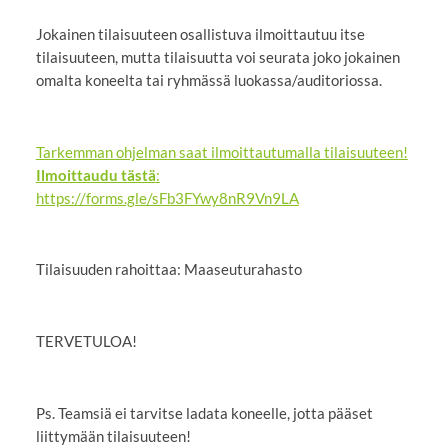
Jokainen tilaisuuteen osallistuva ilmoittautuu itse
tilaisuuteen, mutta tilaisuutta voi seurata joko jokainen
omalta koneelta tai ryhmässä luokassa/auditoriossa.
Tarkemman ohjelman saat ilmoittautumalla tilaisuuteen!
Ilmoittaudu tästä
:
https://forms.gle/sFb3FYwy8nR9Vn9LA
Tilaisuuden rahoittaa: Maaseuturahasto
TERVETULOA!
Ps. Teamsiä ei tarvitse ladata koneelle, jotta pääset
liittymään tilaisuuteen!