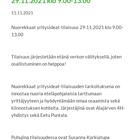
29.11.2021 klo 9.00-13.00
11.11.2021
Nuorekkaat yritysideat-tilaisuus 29.11.2021 klo 9.00-
13.00
Tilaisuus järjestetään etänä verkon välityksellä, joten
osallistuminen on helppoa!
Nuorekkaat yritysideat-tilaisuuden tarkoituksena on
innostaa nuoria eteläpohjalaisia tarttumaan
yrittäjyyteen ja hyödyntämään omaa osaamista sekä
kiinnostuksen kohteita. Järjestäjinä ovat Alajärven 4H-
yhdistys sekä Eetu Puntala.
Puhujina tilaisuudessa ovat Susanna Korkiatupa