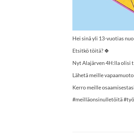
Hei sinä yli 13-vuotias nuo
Etsitkö töitä? 🍀
Nyt Alajärven 4H:lla olisi
Lähetä meille vapaamuoto
Kerro meille osaamisestas
#meilläonsinulletöitä #ty