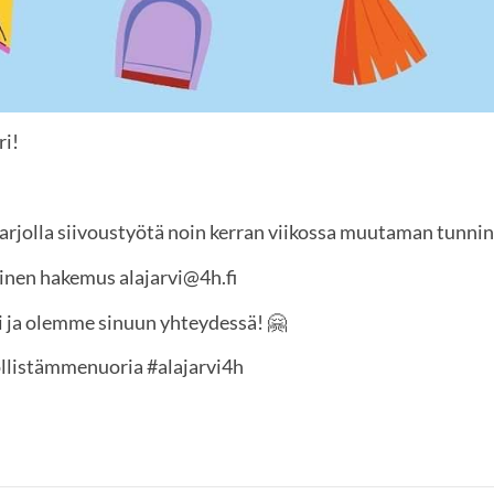
ri!
 tarjolla siivoustyötä noin kerran viikossa muutaman tunnin
inen hakemus alajarvi@4h.fi
i ja olemme sinuun yhteydessä! 🤗
öllistämmenuoria #alajarvi4h