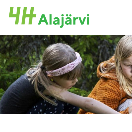
Siirry
sivun
Alajärven 4H-yhdistys ry.
sisältöön