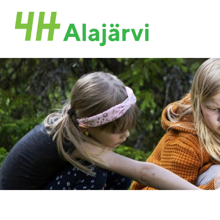
Siirry
sivun
Alajärven 4H-yhdistys ry.
sisältöön