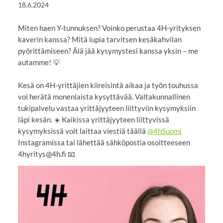
18.6.2024
Miten haen Y-tunnuksen? Voinko perustaa 4H-yrityksen
kaverin kanssa? Mitä lupia tarvitsen kesäkahvilan
pyörittämiseen? Älä jää kysymystesi kanssa yksin – me
autamme! 💡
Kesä on 4H-yrittäjien kiireisintä aikaa ja työn touhussa
voi herätä monenlaista kysyttävää. Valtakunnallinen
tukipalvelu vastaa yrittäjyyteen liittyviin kysymyksiin
läpi kesän. ☀️ Kaikissa yrittäjyyteen liittyvissä
kysymyksissä voit laittaa viestiä täällä
@4hSuomi
Instagramissa tai lähettää sähköpostia osoitteeseen
4hyritys@4h.fi 📧