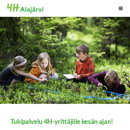
Siirry
Alajärven 4H-yhdistys ry.
Haku
sivun
sisältöön
Tukipalvelu 4H-yrittäjille kesän ajan!