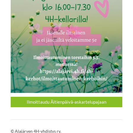
Ilmoittaudu Äitienpäivä-askartelupajaan
©
Alajärven 4H-yhdistys ry.