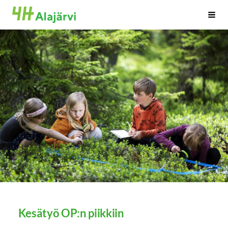
Siirry
Alajärven 4H-yhdistys ry.
Haku
sivun
sisältöön
Kesätyö OP:n piikkiin