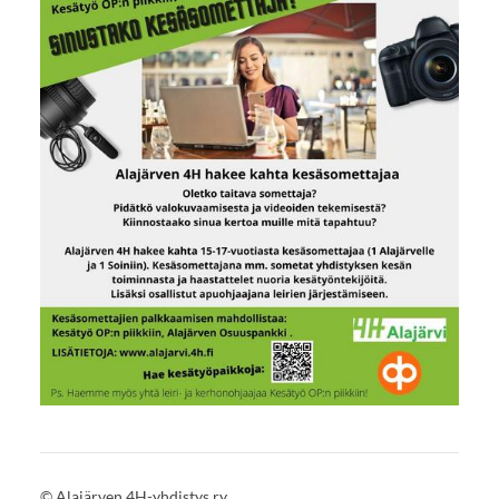
©
Alajärven 4H-yhdistys ry.