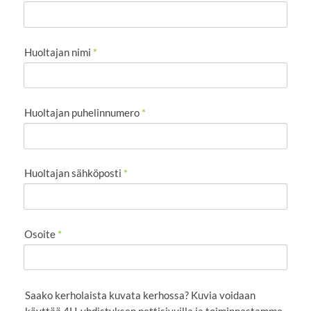
Huoltajan nimi
*
Huoltajan puhelinnumero
*
Huoltajan sähköposti
*
Osoite
*
Saako kerholaista kuvata kerhossa? Kuvia voidaan
käyttää 4H-yhdistyksen nettisivuilla ja toiminnastamme