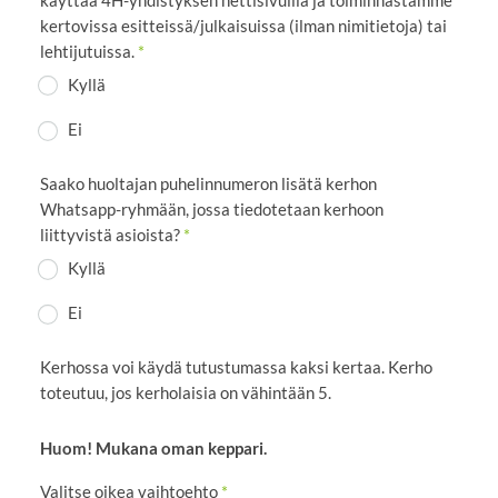
kertovissa esitteissä/julkaisuissa (ilman nimitietoja) tai
lehtijutuissa.
*
Kyllä
Ei
Saako huoltajan puhelinnumeron lisätä kerhon
Whatsapp-ryhmään, jossa tiedotetaan kerhoon
liittyvistä asioista?
*
Kyllä
Ei
Kerhossa voi käydä tutustumassa kaksi kertaa. Kerho
toteutuu, jos kerholaisia on vähintään 5.
Huom! Mukana oman keppari.
Valitse oikea vaihtoehto
*